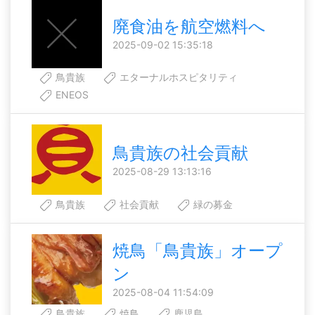
廃食油を航空燃料へ
2025-09-02 15:35:18
鳥貴族
エターナルホスピタリティ
ENEOS
鳥貴族の社会貢献
2025-08-29 13:13:16
鳥貴族
社会貢献
緑の募金
焼鳥「鳥貴族」オープ
ン
2025-08-04 11:54:09
鳥貴族
焼鳥
鹿児島