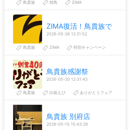
鳥貴族
焼鳥
ZIMA
ZIMA復活！鳥貴族で
2026-05-26 12:21:52
鳥貴族
ZIMA
特別キャンペーン
鳥貴族感謝祭
2026-05-20 12:31:43
鳥貴族
白姫えび
ありがとうフェア
鳥貴族 別府店
2026-05-15 15:43:29