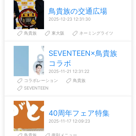
鳥貴族の交通広場
2025-12-23 12:31:30
鳥貴族
東大阪
ネーミングライツ
SEVENTEEN×鳥貴族
コラボ
2025-11-21 12:31:22
コラボレーション
鳥貴族
SEVENTEEN
40周年フェア特集
2025-11-17 12:09:23
鳥貴族
復刻メニュー