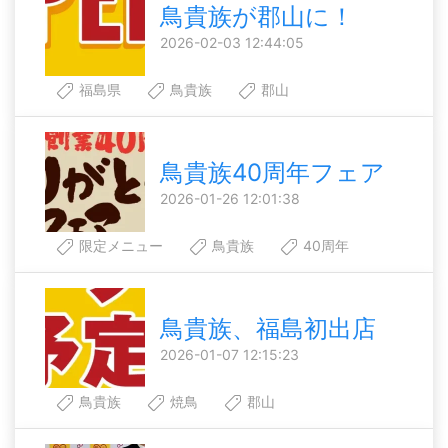
鳥貴族が郡山に！
2026-02-03 12:44:05
福島県
鳥貴族
郡山
鳥貴族40周年フェア
2026-01-26 12:01:38
限定メニュー
鳥貴族
40周年
鳥貴族、福島初出店
2026-01-07 12:15:23
鳥貴族
焼鳥
郡山