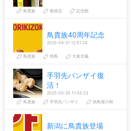
鳥貴族
俊徳店
記念館
鳥貴族40周年記念
2025-04-21 12:51:24
鳥貴族
焼鳥
大倉忠義
手羽先バンザイ復
活！
2025-03-25 11:55:23
鳥貴族
手羽先バンザイ
焼鳥屋の和
新潟に鳥貴族登場