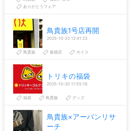
ありがとうフェア
鳥貴族1号店再開
2025-10-23 12:41:23
鳥貴族
俊徳店
ホイス
トリキの福袋
2025-10-20 11:55:18
福袋
鳥貴族
グッズ
鳥貴族×アーバンリサ
ーチ