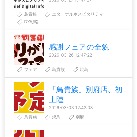
鳥貴族
エターナルホスピタリティ
DX戦略
感謝フェアの全貌
2026-03-26 12:47:22
フェア
鳥貴族
焼鳥
「鳥貴族」別府店、初
上陸
2026-03-03 12:42:08
鳥貴族
焼鳥
別府