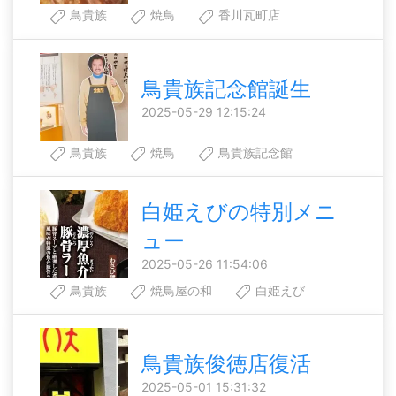
鳥貴族
焼鳥
香川瓦町店
鳥貴族記念館誕生
2025-05-29 12:15:24
鳥貴族
焼鳥
鳥貴族記念館
白姫えびの特別メニ
ュー
2025-05-26 11:54:06
鳥貴族
焼鳥屋の和
白姫えび
鳥貴族俊徳店復活
2025-05-01 15:31:32