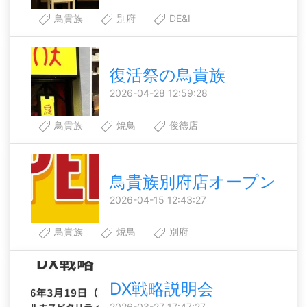
鳥貴族
別府
DE&I
復活祭の鳥貴族
2026-04-28 12:59:28
鳥貴族
焼鳥
俊徳店
鳥貴族別府店オープン
2026-04-15 12:43:27
鳥貴族
焼鳥
別府
DX戦略説明会
2026-03-27 17:47:27