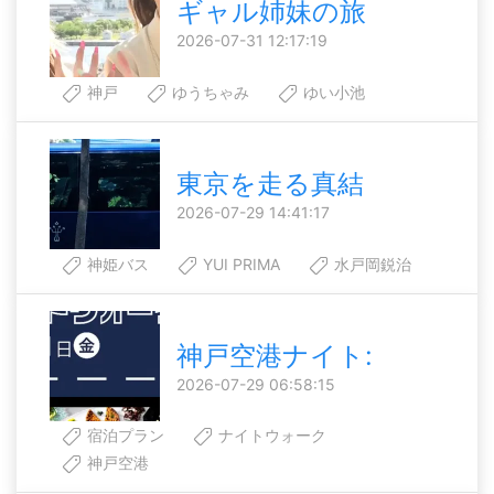
ギャル姉妹の旅
2026-07-31 12:17:19
神戸
ゆうちゃみ
ゆい小池
東京を走る真結
2026-07-29 14:41:17
神姫バス
YUI PRIMA
水戸岡鋭治
神戸空港ナイト:
2026-07-29 06:58:15
宿泊プラン
ナイトウォーク
神戸空港