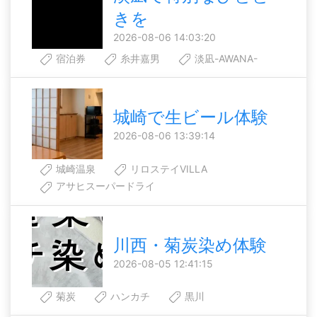
きを
2026-08-06 14:03:20
宿泊券
糸井嘉男
淡凪-AWANA-
城崎で生ビール体験
2026-08-06 13:39:14
城崎温泉
リロステイVILLA
アサヒスーパードライ
川西・菊炭染め体験
2026-08-05 12:41:15
菊炭
ハンカチ
黒川