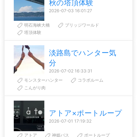
秋の塔頂体験
2026-07-03 16:01:27
明石海峡大橋
ブリッジワールド
塔頂体験
淡路島でハンター気
分
2026-07-02 16:33:31
モンスターハンター
コラボルーム
こんがり肉
アトア×ポートループ
2026-07-01 17:19:32
アトア
神姫バス
ポートループ