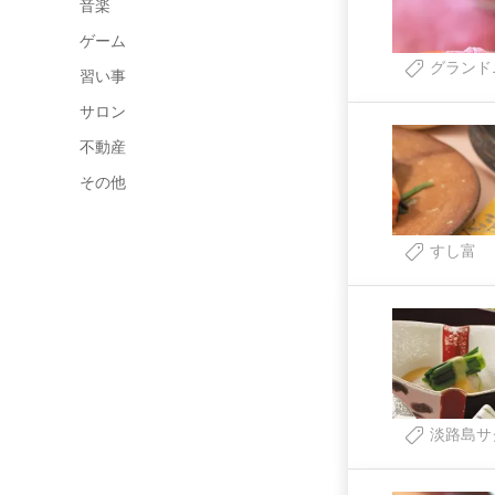
音楽
ゲーム
グランド
習い事
サロン
不動産
その他
すし富
淡路島サ