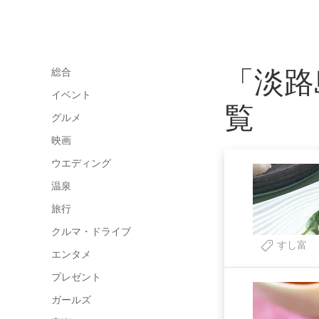
「淡路
総合
イベント
覧
グルメ
映画
ウエディング
温泉
旅行
クルマ・ドライブ
すし富
エンタメ
プレゼント
ガールズ